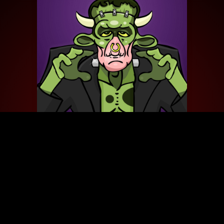
55
ARMY OF THE DEAD
PODCAST
/ 2021
Dit is de 55ste Moopisode uit onze Moovies Podcast.