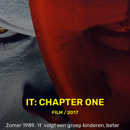
IT: CHAPTER ONE
FILM
/ 2017
Zomer 1989. 'It' volgt een groep kinderen, beter