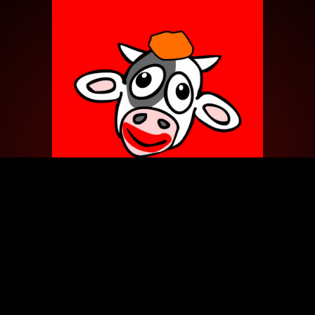
03
IT (2017)
PODCAST
/ 2017
Dit is de derde moopisode uit onze Moovies Podcast.