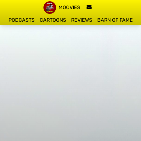
MOOVIES
PODCASTS
CARTOONS
REVIEWS
BARN OF FAME