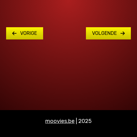
VORIGE
VOLGENDE
moovies.be
| 2025