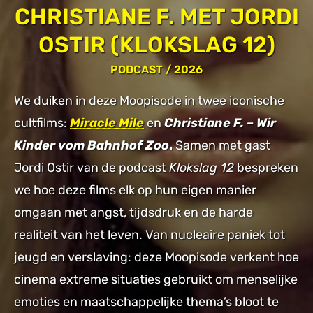
CHRISTIANE F. MET JORDI
OSTIR (KLOKSLAG 12)
PODCAST
/ 2026
We duiken in deze Moopisode in twee iconische
cultfilms:
Miracle Mile
en
Christiane F. – Wir
Kinder vom Bahnhof Zoo
.
Samen met gast
Jordi Ostir van de podcast
Klokslag 12
bespreken
we hoe deze films elk op hun eigen manier
omgaan met angst, tijdsdruk en de harde
realiteit van het leven. Van nucleaire paniek tot
jeugd en verslaving: deze Moopisode verkent hoe
cinema extreme situaties gebruikt om menselijke
emoties en maatschappelijke thema’s bloot te