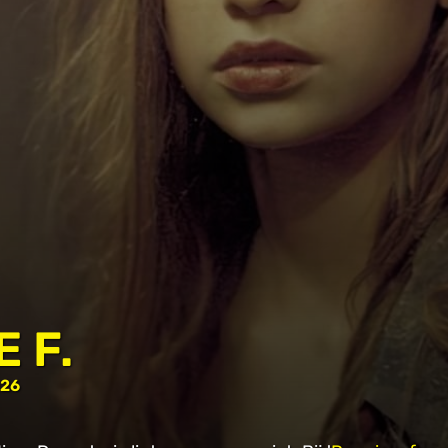
 F.
026