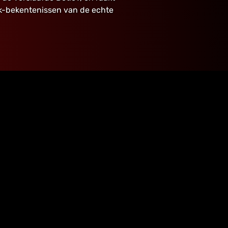
k-bekentenissen van de echte
GA VERDER