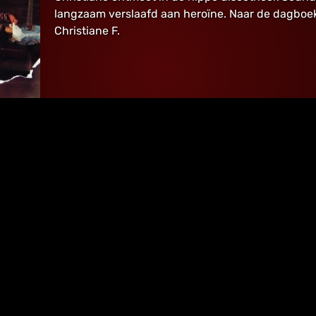
langzaam verslaafd aan heroïne. Naar de dagboe
Christiane F.
moovies.be
Privacybeleid