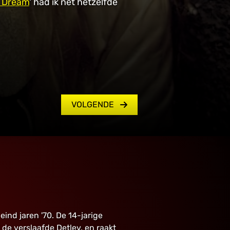
a Dream
' had ik net hetzelfde
.
VOLGENDE
ind jaren '70. De 14-jarige
de verslaafde Detlev, en raakt