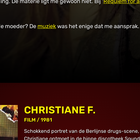
ding. De materie ligt me gewoon niet. Bij '
Requiem for 
 de moeder? De
muziek
was het enige dat me aansprak
CHRISTIANE F.
FILM
/ 1981
Schokkend portret van de Berlijnse drugs-scene, e
Christiane ontmoet in de hippe discotheek Sound 